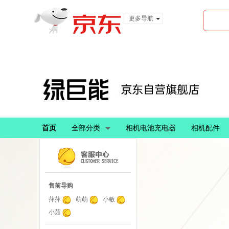
更多导航
服装城
食品
金融
首页
全部分类
相机电池充电器
相机配件
售前导购
萍萍
萌萌
小敏
小茹