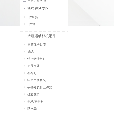
查看所有商品
折扣福利专区
1件85折
1件9折
大疆运动相机配件
屏幕保护贴膜
滤镜
快拆转接组件
拓展兔笼
补光灯
街拍手柄套装
手持延长杆三脚架
挂脖支架
电池/充电器
防水壳