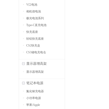
V口电池
相机假电池
极光电池系列
Type-C直充电池
快充底座
轻铝快充底座
CS2快充盒
CS3储电充电仓
显示器增高架
显示器增高架
笔记本电源
氮化镓充电器
小功率电源
苹果/Apple