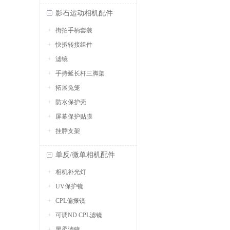
影石运动相机配件
街拍手柄套装
快拆转接组件
滤镜
手持延长杆三脚架
拓展兔笼
防水保护壳
屏幕保护贴膜
挂脖支架
单反/微单相机配件
相机补光灯
UV保护镜
CPL偏振镜
可调ND CPL滤镜
黑柔滤镜