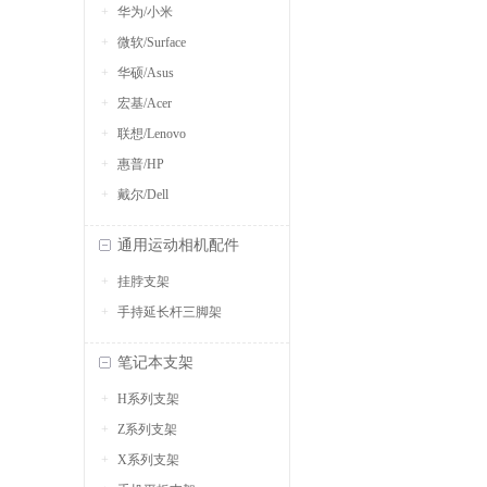
华为/小米
微软/Surface
华硕/Asus
宏基/Acer
联想/Lenovo
惠普/HP
戴尔/Dell
通用运动相机配件
挂脖支架
手持延长杆三脚架
笔记本支架
H系列支架
Z系列支架
X系列支架