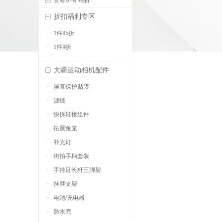
查看所有商品
折扣福利专区
1件85折
1件9折
大疆运动相机配件
屏幕保护贴膜
滤镜
快拆转接组件
拓展兔笼
补光灯
街拍手柄套装
手持延长杆三脚架
挂脖支架
电池/充电器
防水壳