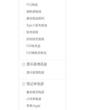
V口电池
相机假电池
极光电池系列
Type-C直充电池
快充底座
轻铝快充底座
CS2快充盒
CS3储电充电仓
显示器增高架
显示器增高架
笔记本电源
氮化镓充电器
小功率电源
苹果/Apple