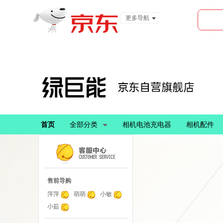
更多导航
服装城
食品
金融
首页
全部分类
相机电池充电器
相机配件
售前导购
萍萍
萌萌
小敏
小茹