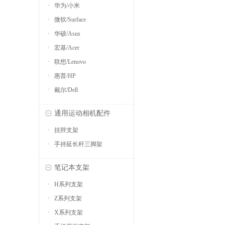
华为/小米
微软/Surface
华硕/Asus
宏基/Acer
联想/Lenovo
惠普/HP
戴尔/Dell
通用运动相机配件
挂脖支架
手持延长杆三脚架
笔记本支架
H系列支架
Z系列支架
X系列支架