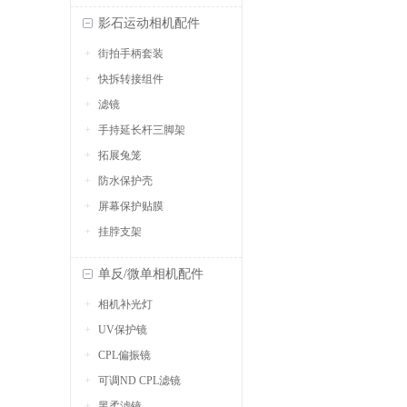
影石运动相机配件
街拍手柄套装
快拆转接组件
滤镜
手持延长杆三脚架
拓展兔笼
防水保护壳
屏幕保护贴膜
挂脖支架
单反/微单相机配件
相机补光灯
UV保护镜
CPL偏振镜
可调ND CPL滤镜
黑柔滤镜