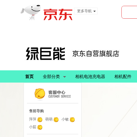
更多导航
服装城
食品
金融
首页
全部分类
相机电池充电器
相机配件
售前导购
萍萍
萌萌
小敏
小茹