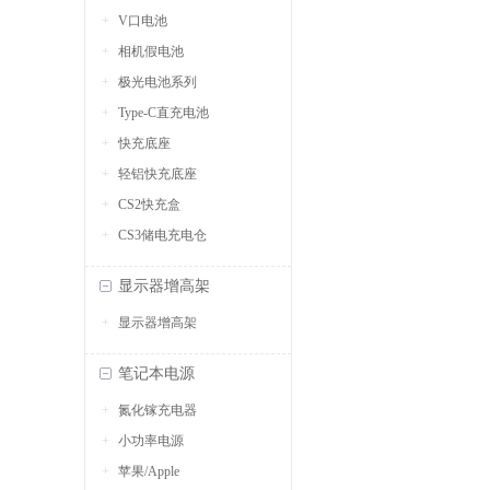
V口电池
相机假电池
极光电池系列
Type-C直充电池
快充底座
轻铝快充底座
CS2快充盒
CS3储电充电仓
显示器增高架
显示器增高架
笔记本电源
氮化镓充电器
小功率电源
苹果/Apple