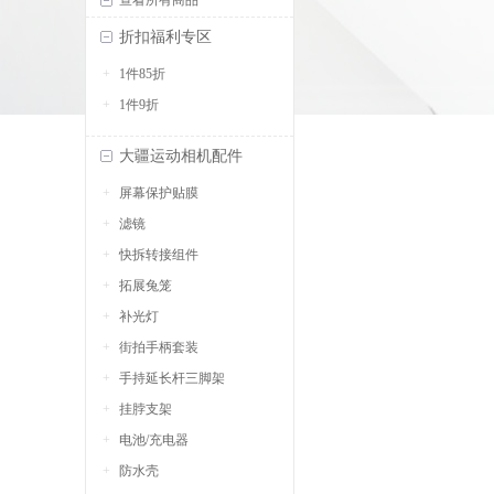
查看所有商品
折扣福利专区
1件85折
1件9折
大疆运动相机配件
屏幕保护贴膜
滤镜
快拆转接组件
拓展兔笼
补光灯
街拍手柄套装
手持延长杆三脚架
挂脖支架
电池/充电器
防水壳