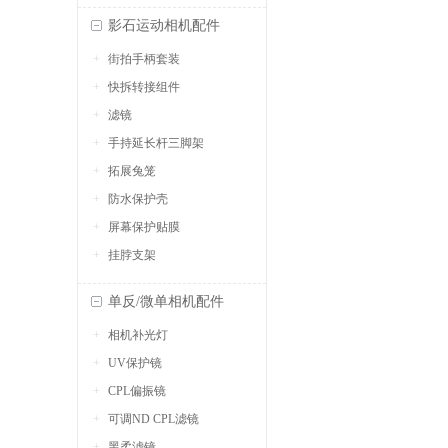
影石运动相机配件
街拍手柄套装
快拆转接组件
滤镜
手持延长杆三脚架
拓展兔笼
防水保护壳
屏幕保护贴膜
挂脖支架
单反/微单相机配件
相机补光灯
UV保护镜
CPL偏振镜
可调ND CPL滤镜
黑柔滤镜