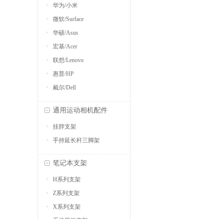
华为/小米
微软/Surface
华硕/Asus
宏基/Acer
联想/Lenovo
惠普/HP
戴尔/Dell
通用运动相机配件
挂脖支架
手持延长杆三脚架
笔记本支架
H系列支架
Z系列支架
X系列支架